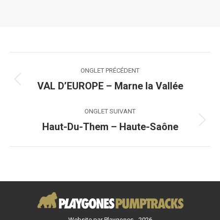
Navigation
ONGLET PRÉCÉDENT
de
VAL D’EUROPE – Marne la Vallée
Onglet
précédent
commentaire
ONGLET SUIVANT
Haut-Du-Them – Haute-Saône
Onglet
suivant
Website par Playgones - 2026