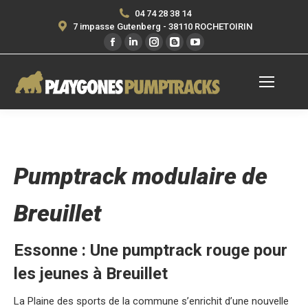
04 74 28 38 14
7 impasse Gutenberg - 38110 ROCHETOIRIN
Facebook
LinkedIn
Instagram
Blogger
YouTube
page
page
page
page
page
opens
opens
opens
opens
opens
in
in
in
in
in
new
new
new
new
new
window
window
window
window
window
Pumptrack modulaire de
Breuillet
Essonne : Une pumptrack rouge pour
les jeunes à Breuillet
La Plaine des sports de la commune s’enrichit d’une nouvelle