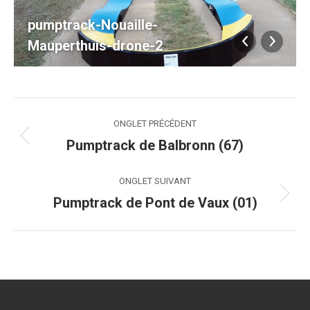
pumptrack-Nouaille-
Mauperthuis-drone-2
Navigation
ONGLET PRÉCÉDENT
de
Pumptrack de Balbronn (67)
Onglet
précédent
commentaire
ONGLET SUIVANT
Pumptrack de Pont de Vaux (01)
Onglet
suivant