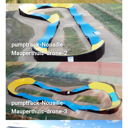
pumptrack-Nouaille-
Mauperthuis-drone-2
pumptrack-Nouaille-
Mauperthuis-drone-3