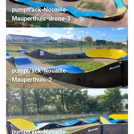
pumptrack-Nouaille-
Mauperthuis-drone-3
pumptrack-Nouaille-
Mauperthuis-2
pumptrack-Nouaille-