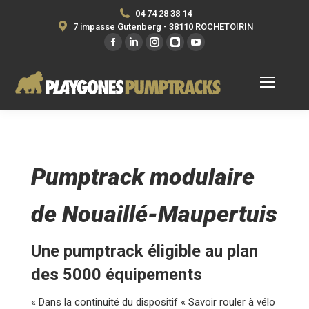
04 74 28 38 14
7 impasse Gutenberg - 38110 ROCHETOIRIN
Facebook
LinkedIn
Instagram
Blogger
YouTube
page
page
page
page
page
opens
opens
opens
opens
opens
in
in
in
in
in
new
new
new
new
new
window
window
window
window
window
Pumptrack modulaire
de Nouaillé-Maupertuis
Une pumptrack éligible au plan
des 5000 équipements
« Dans la continuité du dispositif « Savoir rouler à vélo